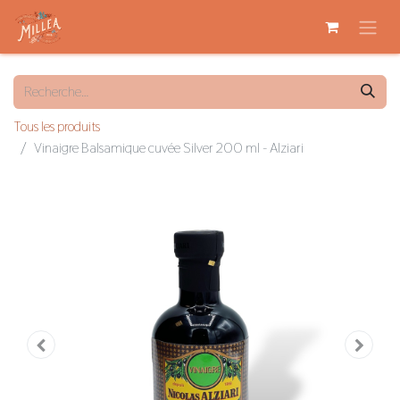
Tous les produits
Vinaigre Balsamique cuvée Silver 200 ml - Alziari