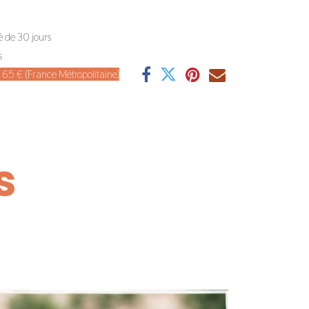
é de 30 jours
s
de 65 € (France Métropolitaine)
s