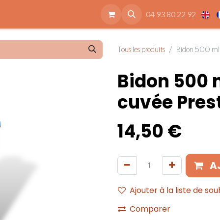
ide
Accessoires
Qui sommes nous
Nos engagements
04 93 80 22 92
Tous les produits
Bidon 500 ml Hu
Bidon 500 m
cuvée Prest
14,50
€
A
Ajouter à la liste de sou
Comparer