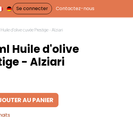
Se connecter
Contactez-nous
ile d'olive cuvée Prestige - Alziari
l Huile d'olive
ige - Alziari
JOUTER AU PANIER
haits