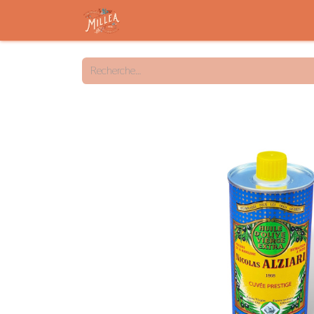
Accueil
Savon solide
Savon liqu