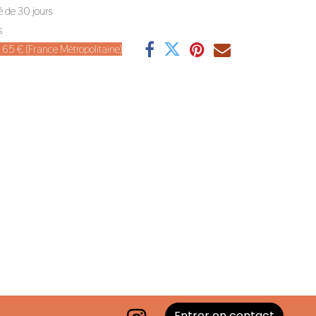
é de 30 jours
s
de 65 € (France Métropolitaine)
Entrer en contact