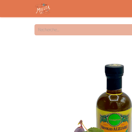
Accueil
Savon solide
Savon liqu