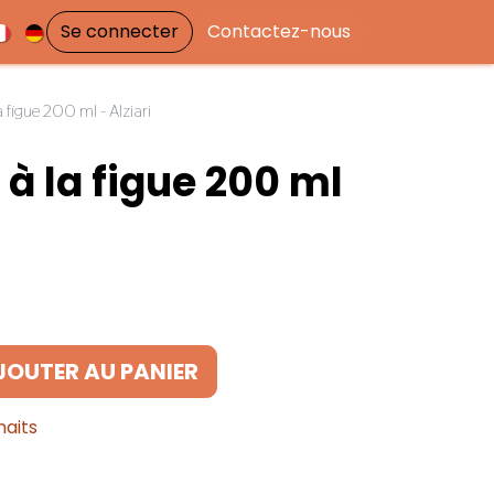
Se connecter
Contactez-nous
a figue 200 ml - Alziari
 à la figue 200 ml
JOUTER AU PANIER
haits