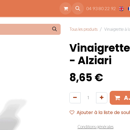
ide
Accessoires
Qui sommes nous
Nos engagements
04 93 80 22 92
Tous les produits
Vinaigrette à l
Vinaigrette
- Alziari
8,65
€
A
Ajouter à la liste de sou
Conditions générales