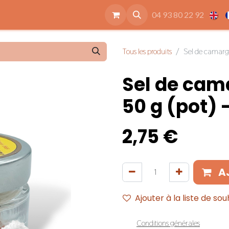
ide
Accessoires
Qui sommes nous
Nos engagements
04 93 80 22 92
Tous les produits
Sel de camargu
Sel de cam
50 g (pot) -
2,75
€
A
Ajouter à la liste de sou
Conditions générales