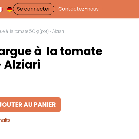
Se connecter
Contactez-nous
e à la tomate 50 g (pot) - Alziari
argue à la tomate
 Alziari
JOUTER AU PANIER
haits