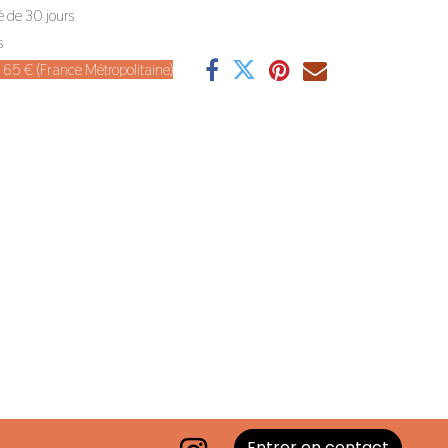
é de 30 jours
s
de 65 € (France Métropolitaine)
Entrer en contact