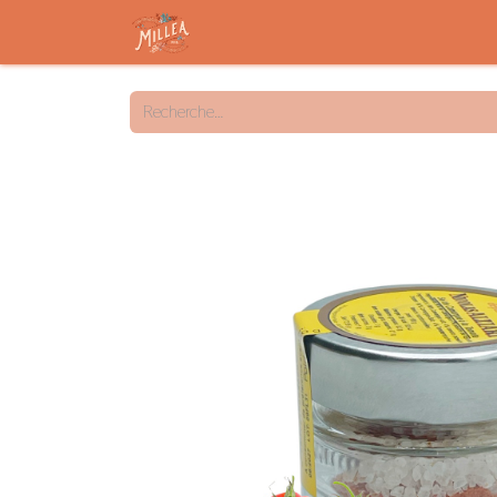
Accueil
Savon solide
Savon liqu