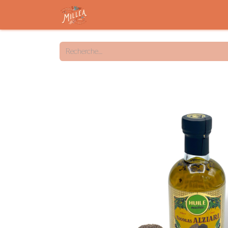
Accueil
Savon solide
Savon liqu