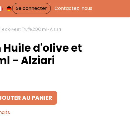
Se connecter
Contactez-nous
e d'olive et Truffe 200 ml - Alziari
Huile d'olive et
l - Alziari
JOUTER AU PANIER
haits