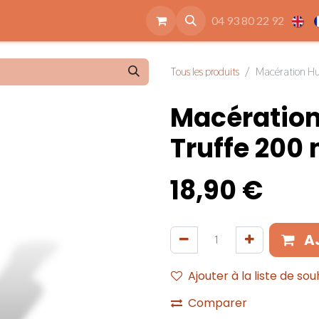
ide
Accessoires
Qui sommes nous
Nos engagements
04 93 80 22 92
Tous les produits
Macération Huil
Macération 
Truffe 200 m
18,90
€
A
Ajouter à la liste de sou
Comparer