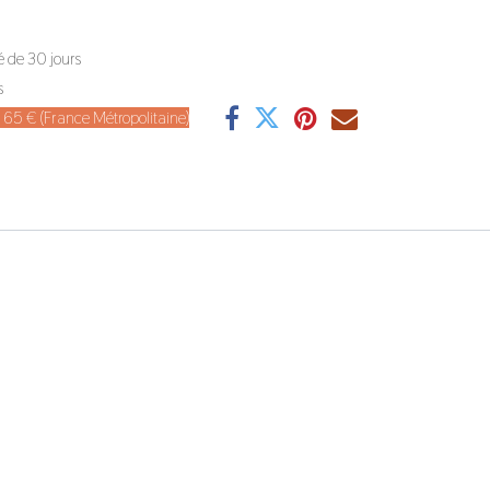
é de 30 jours
s
de 65 € (France Métropolitaine)