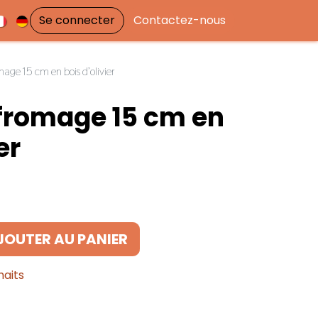
Se connecter
Contactez-nous
age 15 cm en bois d’olivier
fromage 15 cm en
er
JOUTER AU PANIER
haits