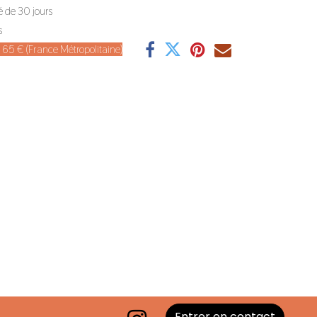
é de 30 jours
s
de 65 € (France Métropolitaine)
Entrer en contact