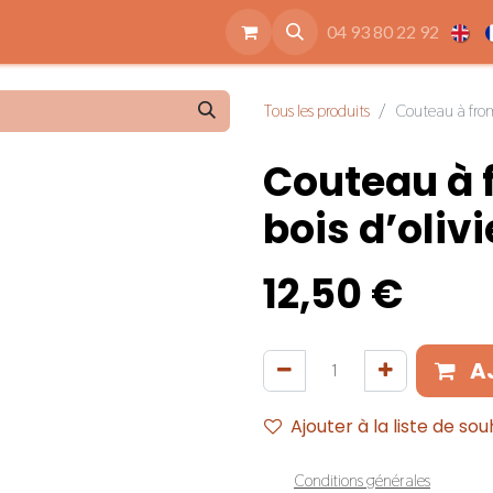
ide
Accessoires
Qui sommes nous
Nos engagements
04 93 80 22 92
Tous les produits
Couteau à from
Couteau à 
bois d’olivi
12,50
€
A
Ajouter à la liste de sou
Conditions générales