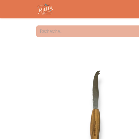
Accueil
Savon solide
Savon liqu