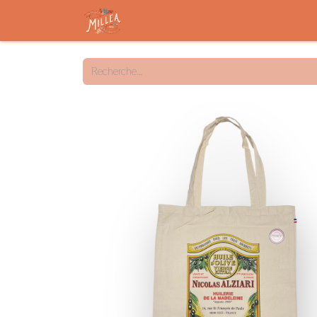
Accueil
Savon solide
Savon liqu