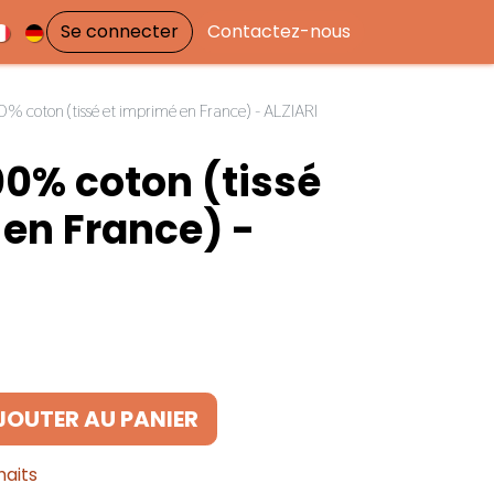
Se connecter
Contactez-nous
coton (tissé et imprimé en France) - ALZIARI
0% coton (tissé
 en France) -
JOUTER AU PANIER
haits