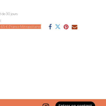
é de 30 jours
s
de 65 € (France Métropolitaine)
Entrer en contact