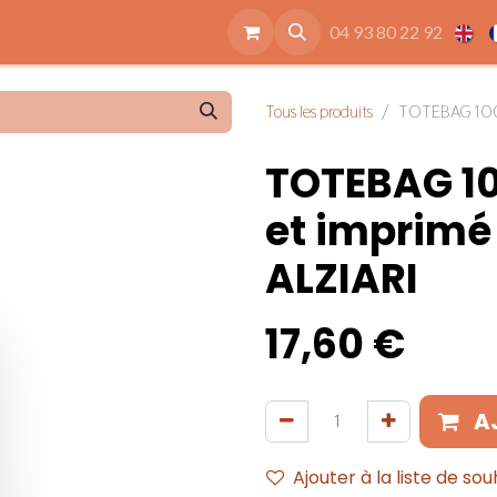
ide
Accessoires
Qui sommes nous
Nos engagements
04 93 80 22 92
Tous les produits
TOTEBAG 100% 
TOTEBAG 10
et imprimé
ALZIARI
17,60
€
A
Ajouter à la liste de sou