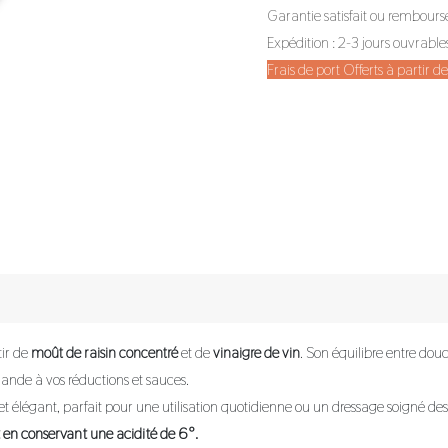
Garantie satisfait ou rembours
Expédition : 2-3 jours ouvrable
Frais de port Offerts à partir 
tir de
moût de raisin concentré
et de
vinaigre de vin
. Son équilibre entre douc
ande à vos réductions et sauces.
et élégant, parfait pour une utilisation quotidienne ou un dressage soigné des 
ut en conservant une acidité de 6°.