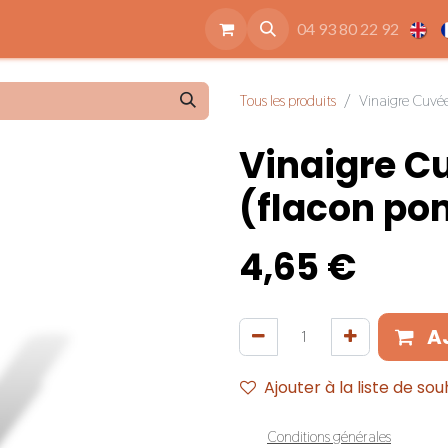
ide
Accessoires
Qui sommes nous
Nos engagements
04 93 80 22 92
Tous les produits
Vinaigre Cuvée
Vinaigre Cu
(flacon pom
4,65
€
A
Ajouter à la liste de sou
Conditions générales