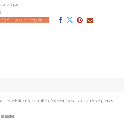
é de 30 jours
s
de 65 € (France Métropolitaine)
eur et acidité en fait un allié idéal pour relever vos salades, légumes
assiettes.