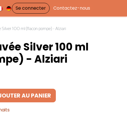
Se connecter
Contactez-nous
 Silver 100 ml (flacon pompe) - Alziari
vée Silver 100 ml
pe) - Alziari
JOUTER AU PANIER
haits