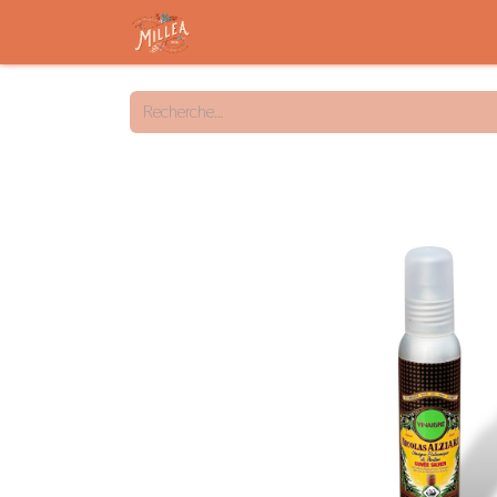
Accueil
Savon solide
Savon liqu