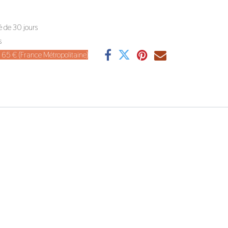
é de 30 jours
s
de 65 € (France Métropolitaine)