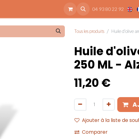
ide
Accessoires
Qui sommes nous
Nos engagements
04 93 80 22 92
Tous les produits
Huile d'olive a
Huile d'oli
250 ML - Al
11,20
€
A
Ajouter à la liste de sou
Comparer