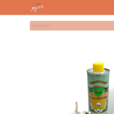
Accueil
Savon solide
Savon liqu