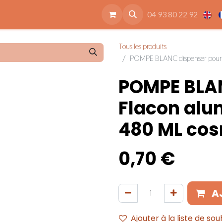
ide
Accessoires
Qui sommes nous
Nos engagements
04 93 80 22 92
Tous les produits
POMPE BLANC dispenser pour 
POMPE BLAN
Flacon alu
480 ML cos
0,70
€
A
Ajouter à la liste de sou