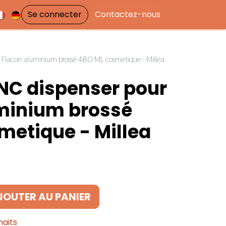
Se connecter
Contactez-nous
Flacon aluminium brossé 480 ML cosmetique - Millea
C dispenser pour
minium brossé
metique - Millea
JOUTER AU PANIER
haits