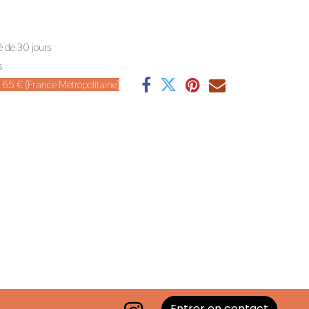
é de 30 jours
s
de 65 € (France Métropolitaine)
Entrer en contact