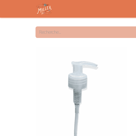
Accueil
Savon solide
Savon liqu